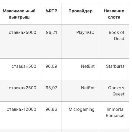
Максимальная
Минимальная
Бонусные
ставка (₽)
ставка (₽)
функции
5000
10
Бесплатные
вращения,
расширяющийся
диктатор
3000
5
Расширяющиеся
Wild‑символы
2000
10
Avalanche,
множитель до5×
4000
20
Wild‑проигрыш,
бесплатные
вращения