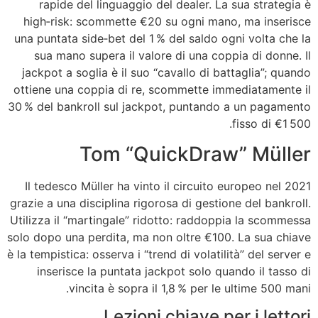
rapide del linguaggio del dealer. La sua strategia è
high‑risk: scommette €20 su ogni mano, ma inserisce
una puntata side‑bet del 1 % del saldo ogni volta che la
sua mano supera il valore di una coppia di donne. Il
jackpot a soglia è il suo “cavallo di battaglia”; quando
ottiene una coppia di re, scommette immediatamente il
30 % del bankroll sul jackpot, puntando a un pagamento
fisso di €1 500.
Tom “QuickDraw” Müller
Il tedesco Müller ha vinto il circuito europeo nel 2021
grazie a una disciplina rigorosa di gestione del bankroll.
Utilizza il “martingale” ridotto: raddoppia la scommessa
solo dopo una perdita, ma non oltre €100. La sua chiave
è la tempistica: osserva i “trend di volatilità” del server e
inserisce la puntata jackpot solo quando il tasso di
vincita è sopra il 1,8 % per le ultime 500 mani.
Lezioni chiave per i lettori