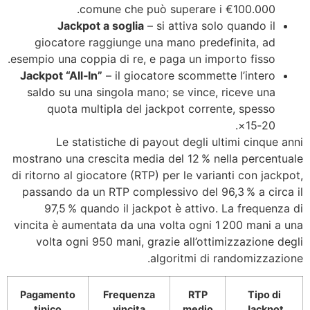
comune che può superare i €100.000.
Jackpot a soglia
– si attiva solo quando il
giocatore raggiunge una mano predefinita, ad
esempio una coppia di re, e paga un importo fisso.
Jackpot “All‑In”
– il giocatore scommette l’intero
saldo su una singola mano; se vince, riceve una
quota multipla del jackpot corrente, spesso
15‑20×.
Le statistiche di payout degli ultimi cinque anni
mostrano una crescita media del 12 % nella percentuale
di ritorno al giocatore (RTP) per le varianti con jackpot,
passando da un RTP complessivo del 96,3 % a circa il
97,5 % quando il jackpot è attivo. La frequenza di
vincita è aumentata da una volta ogni 1 200 mani a una
volta ogni 950 mani, grazie all’ottimizzazione degli
algoritmi di randomizzazione.
Pagamento
Frequenza
RTP
Tipo di
tipico
vincita
medio
Jackpot