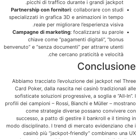
picchi di traffico durante i grandi jackpot.
Partnership con fornitori
: collaborare con studi
specializzati in grafica 3D e animazioni in tempo
reale per migliorare l’esperienza visiva.
Campagne di marketing
: focalizzarsi su parole
chiave come “pagamenti digitali”, “bonus
benvenuto” e “senza documenti” per attrarre utenti
che cercano praticità e velocità.
Conclusione
Abbiamo tracciato l’evoluzione dei jackpot nel Three
Card Poker, dalla nascita nei casinò tradizionali alle
sofisticate soluzioni progressive, a soglia e “All‑In”. I
profili dei campioni – Rossi, Bianchi e Müller – mostrano
come strategie diverse possano convivere con
successo, a patto di gestire il bankroll e il timing in
modo disciplinato. I trend di mercato evidenziano che i
casinò più “jackpot‑friendly” combinano una UX