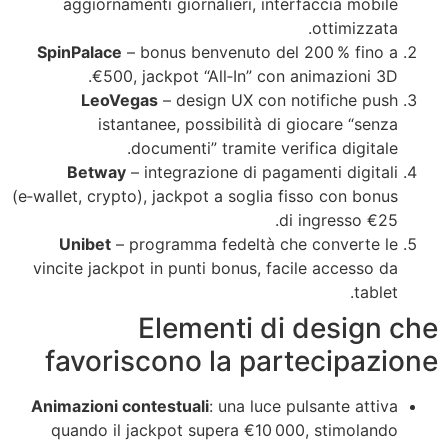
aggiornamenti giornalieri, interfaccia mobile
ottimizzata.
SpinPalace
– bonus benvenuto del 200 % fino a
€500, jackpot “All‑In” con animazioni 3D.
LeoVegas
– design UX con notifiche push
istantanee, possibilità di giocare “senza
documenti” tramite verifica digitale.
Betway
– integrazione di pagamenti digitali
(e‑wallet, crypto), jackpot a soglia fisso con bonus
di ingresso €25.
Unibet
– programma fedeltà che converte le
vincite jackpot in punti bonus, facile accesso da
tablet.
Elementi di design che
favoriscono la partecipazione
Animazioni contestuali
: una luce pulsante attiva
quando il jackpot supera €10 000, stimolando