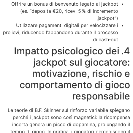
Offrire un bonus di benvenuto legato al jackpot
(es. “deposita €20, ricevi 5 % di incremento
jackpot”).
Utilizzare pagamenti digitali per velocizzare i
prelievi, riducendo l’abbandono durante il processo
di cash‑out.
4. Impatto psicologico dei
jackpot sul giocatore:
motivazione, rischio e
comportamento di gioco
responsabile
Le teorie di B.F. Skinner sul rinforzo variabile spiegano
perché i jackpot sono così magnetici: la ricompensa
incerta genera un picco di dopamina, prolungando il
tempo di gioco. In pratica, i giocatori percepiscono il