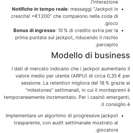
l’interazione.
Notifiche in tempo reale
: messaggi “Jackpot in
crescita! +€1 200” che compaiono nella coda di
gioco.
Bonus di ingresso
: 10 % di credito extra per la
prima puntata sul jackpot, riducendo il rischio
percepito.
Modello di business
I dati di mercato indicano che i jackpot aumentano il
valore medio per utente (ARPU) di circa 0,35 € per
sessione. La retention migliora del 18 % grazie ai
“milestones” settimanali, in cui il montepremi è
temporaneamente incrementato. Per i casinò emergenti,
il consiglio è:
Implementare un algoritmo di progressive jackpot
trasparente, con audit settimanale mostrato al
giocatore.