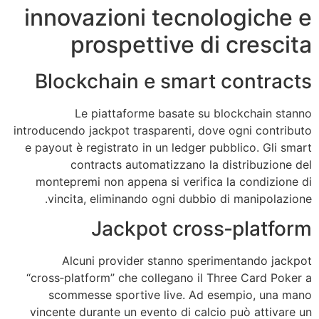
innovazioni tecnologiche e
prospettive di crescita
Blockchain e smart contracts
Le piattaforme basate su blockchain stanno
introducendo jackpot trasparenti, dove ogni contributo
e payout è registrato in un ledger pubblico. Gli smart
contracts automatizzano la distribuzione del
montepremi non appena si verifica la condizione di
vincita, eliminando ogni dubbio di manipolazione.
Jackpot cross‑platform
Alcuni provider stanno sperimentando jackpot
“cross‑platform” che collegano il Three Card Poker a
scommesse sportive live. Ad esempio, una mano
vincente durante un evento di calcio può attivare un