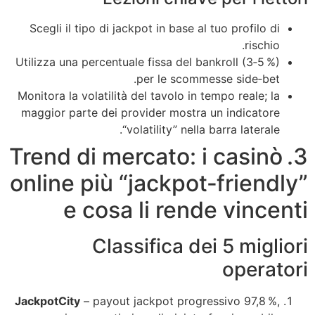
Scegli il tipo di jackpot in base al tuo profilo di
rischio.
Utilizza una percentuale fissa del bankroll (3‑5 %)
per le scommesse side‑bet.
Monitora la volatilità del tavolo in tempo reale; la
maggior parte dei provider mostra un indicatore
“volatility” nella barra laterale.
3. Trend di mercato: i casinò
online più “jackpot‑friendly”
e cosa li rende vincenti
Classifica dei 5 migliori
operatori
JackpotCity
– payout jackpot progressivo 97,8 %,