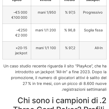
€5 000–
1/950 mani
97,5 %
Progressivo
€100 000
€250–
1/1 200 mani
96,8 %
Soglia fissa
€2 000
15‑20×
1/1 100 mani
97,2 %
All‑In
jackpot
Un caso studio recente riguarda il sito “PlayAce”, che ha
introdotto un jackpot “All‑In” a fine 2023. Dopo la
promozione, il numero di giocatori attivi è salito del
27 % in tre mesi, con un picco di 8.600 nuove
registrazioni settimanali.
2. Chi sono i campioni di