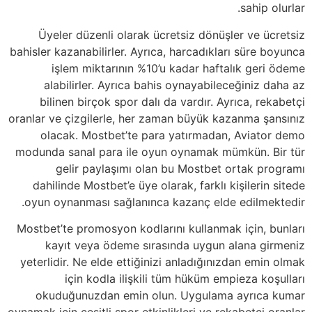
sahip olurlar.
Üyeler düzenli olarak ücretsiz dönüşler ve ücretsiz
bahisler kazanabilirler. Ayrıca, harcadıkları süre boyunca
işlem miktarının %10’u kadar haftalık geri ödeme
alabilirler. Ayrıca bahis oynayabileceğiniz daha az
bilinen birçok spor dalı da vardır. Ayrıca, rekabetçi
oranlar ve çizgilerle, her zaman büyük kazanma şansınız
olacak. Mostbet’te para yatırmadan, Aviator demo
modunda sanal para ile oyun oynamak mümkün. Bir tür
gelir paylaşımı olan bu Mostbet ortak programı
dahilinde Mostbet’e üye olarak, farklı kişilerin sitede
oyun oynanması sağlanınca kazanç elde edilmektedir.
Mostbet’te promosyon kodlarını kullanmak için, bunları
kayıt veya ödeme sırasında uygun alana girmeniz
yeterlidir. Ne elde ettiğinizi anladığınızdan emin olmak
için kodla ilişkili tüm hüküm empieza koşulları
okuduğunuzdan emin olun. Uygulama ayrıca kumar
oynamak için çeşitli spor etkinlikleri ve rekabetçi oranlar