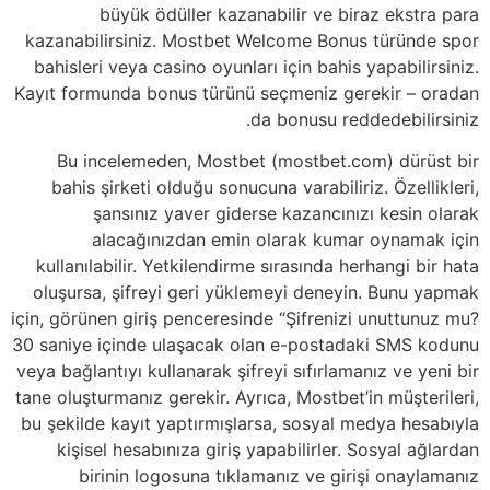
büyük ödüller kazanabilir ve biraz ekstra para
kazanabilirsiniz. Mostbet Welcome Bonus türünde spor
bahisleri veya casino oyunları için bahis yapabilirsiniz.
Kayıt formunda bonus türünü seçmeniz gerekir – oradan
da bonusu reddedebilirsiniz.
Bu incelemeden, Mostbet (mostbet.com) dürüst bir
bahis şirketi olduğu sonucuna varabiliriz. Özellikleri,
şansınız yaver giderse kazancınızı kesin olarak
alacağınızdan emin olarak kumar oynamak için
kullanılabilir. Yetkilendirme sırasında herhangi bir hata
oluşursa, şifreyi geri yüklemeyi deneyin. Bunu yapmak
için, görünen giriş penceresinde “Şifrenizi unuttunuz mu?
30 saniye içinde ulaşacak olan e-postadaki SMS kodunu
veya bağlantıyı kullanarak şifreyi sıfırlamanız ve yeni bir
tane oluşturmanız gerekir. Ayrıca, Mostbet’in müşterileri,
bu şekilde kayıt yaptırmışlarsa, sosyal medya hesabıyla
kişisel hesabınıza giriş yapabilirler. Sosyal ağlardan
birinin logosuna tıklamanız ve girişi onaylamanız