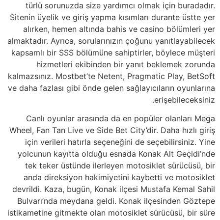
türlü sorunuzda size yardımcı olmak için buradadır.
Sitenin üyelik ve giriş yapma kısımları durante üstte yer
alırken, hemen altında bahis ve casino bölümleri yer
almaktadır. Ayrıca, sorularınızın çoğunu yanıtlayabilecek
kapsamlı bir SSS bölümüne sahiptirler, böylece müşteri
hizmetleri ekibinden bir yanıt beklemek zorunda
kalmazsınız. Mostbet’te Netent, Pragmatic Play, BetSoft
ve daha fazlası gibi önde gelen sağlayıcıların oyunlarına
erişebileceksiniz.
Canlı oyunlar arasında da en popüler olanları Mega
Wheel, Fan Tan Live ve Side Bet City’dir. Daha hızlı giriş
için verileri hatırla seçeneğini de seçebilirsiniz. Yine
yolcunun kayıtta olduğu esnada Konak Alt Geçidi’nde
tek teker üstünde ilerleyen motosiklet sürücüsü, bir
anda direksiyon hakimiyetini kaybetti ve motosiklet
devrildi. Kaza, bugün, Konak ilçesi Mustafa Kemal Sahil
Bulvarı’nda meydana geldi. Konak ilçesinden Göztepe
istikametine gitmekte olan motosiklet sürücüsü, bir süre