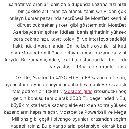
sahiptir ve oranlar lehinize olduğunda kazancınızı hızlı
bir şekilde artırmanıza olanak tanır. On yıldan çok
onlayn kumar pazarında tecrübesi ile MostBet kendini
dürüst bukmeker şirketi gibi göstermiştir. MostBet
Azerbaycan’ın şöhret iddiası, bahis şirketinin yüksek
para çekme hızı, kayıt kolaylığı ve interfeys sadeliği
hakkındaki yorumlarıdır. Online bahis oyunları şirkəti
olan Mostbet on il önce onlayn kumar pazarında izini
koydu. Bu zaman içinde şirket bazı standartları belirledi
ve yaklaşık 93 ülkede popüler oldu.
Özetle, Aviator’da %125 FD + 5 FB kazanma fırsatı,
oyuncuların oyun deneyimini daha heyecanlı ve kazançlı
hale getiren bir tekliftir.
Mostbet giris
sitesindeki hoş
geldin bonusu tam olarak 2500 TL değerindedir. Bu,
büyük miktarlarda kazanç elde ettikten sonra yüksek
kazançların kapısını açar. Mostbet’te Powerball ve Mega
Millions gibi çeşitli piyango oyunları arasından seçim
yapabilirsiniz. Bu piyangolarla, potansiyel olarak bazı