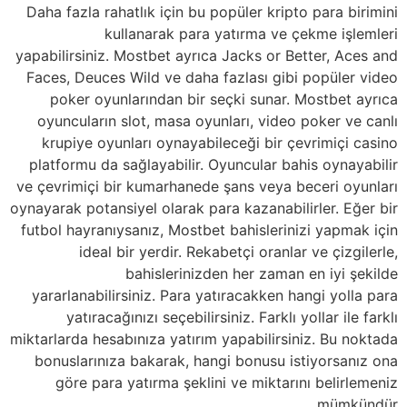
Daha fazla rahatlık için bu popüler kripto para birimini
kullanarak para yatırma ve çekme işlemleri
yapabilirsiniz. Mostbet ayrıca Jacks or Better, Aces and
Faces, Deuces Wild ve daha fazlası gibi popüler video
poker oyunlarından bir seçki sunar. Mostbet ayrıca
oyuncuların slot, masa oyunları, video poker ve canlı
krupiye oyunları oynayabileceği bir çevrimiçi casino
platformu da sağlayabilir. Oyuncular bahis oynayabilir
ve çevrimiçi bir kumarhanede şans veya beceri oyunları
oynayarak potansiyel olarak para kazanabilirler. Eğer bir
futbol hayranıysanız, Mostbet bahislerinizi yapmak için
ideal bir yerdir. Rekabetçi oranlar ve çizgilerle,
bahislerinizden her zaman en iyi şekilde
yararlanabilirsiniz. Para yatıracakken hangi yolla para
yatıracağınızı seçebilirsiniz. Farklı yollar ile farklı
miktarlarda hesabınıza yatırım yapabilirsiniz. Bu noktada
bonuslarınıza bakarak, hangi bonusu istiyorsanız ona
göre para yatırma şeklini ve miktarını belirlemeniz
mümkündür.