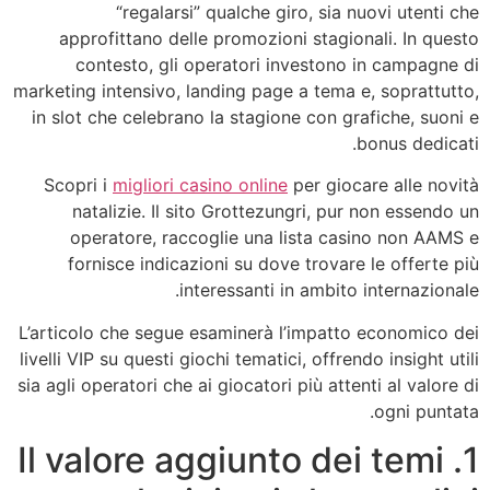
“regalarsi” qualche giro, sia nuovi utenti che
approfittano delle promozioni stagionali. In questo
contesto, gli operatori investono in campagne di
marketing intensivo, landing page a tema e, soprattutto,
in slot che celebrano la stagione con grafiche, suoni e
bonus dedicati.
Scopri i
migliori casino online
per giocare alle novità
natalizie. Il sito Grottezungri, pur non essendo un
operatore, raccoglie una lista casino non AAMS e
fornisce indicazioni su dove trovare le offerte più
interessanti in ambito internazionale.
L’articolo che segue esaminerà l’impatto economico dei
livelli VIP su questi giochi tematici, offrendo insight utili
sia agli operatori che ai giocatori più attenti al valore di
ogni puntata.
1. Il valore aggiunto dei temi