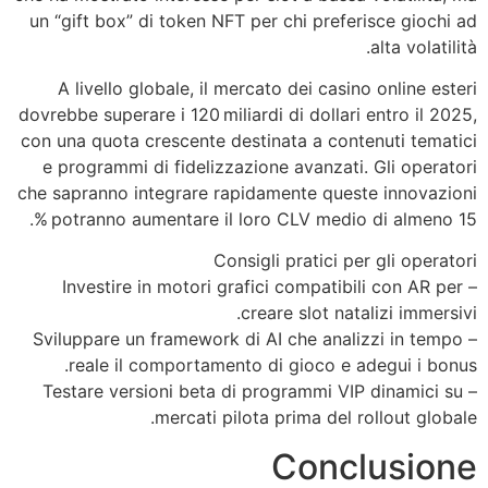
un “gift box” di token NFT per chi preferisce giochi ad
alta volatilità.
A livello globale, il mercato dei casino online esteri
dovrebbe superare i 120 miliardi di dollari entro il 2025,
con una quota crescente destinata a contenuti tematici
e programmi di fidelizzazione avanzati. Gli operatori
che sapranno integrare rapidamente queste innovazioni
potranno aumentare il loro CLV medio di almeno 15 %.
Consigli pratici per gli operatori
– Investire in motori grafici compatibili con AR per
creare slot natalizi immersivi.
– Sviluppare un framework di AI che analizzi in tempo
reale il comportamento di gioco e adegui i bonus.
– Testare versioni beta di programmi VIP dinamici su
mercati pilota prima del rollout globale.
Conclusione