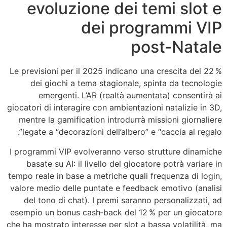
evoluzione dei temi slot e
dei programmi VIP
post‑Natale
Le previsioni per il 2025 indicano una crescita del 22 %
dei giochi a tema stagionale, spinta da tecnologie
emergenti. L’AR (realtà aumentata) consentirà ai
giocatori di interagire con ambientazioni natalizie in 3D,
mentre la gamification introdurrà missioni giornaliere
legate a “decorazioni dell’albero” e “caccia al regalo”.
I programmi VIP evolveranno verso strutture dinamiche
basate su AI: il livello del giocatore potrà variare in
tempo reale in base a metriche quali frequenza di login,
valore medio delle puntate e feedback emotivo (analisi
del tono di chat). I premi saranno personalizzati, ad
esempio un bonus cash‑back del 12 % per un giocatore
che ha mostrato interesse per slot a bassa volatilità, ma