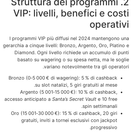
2. Struttura dei programmi
VIP: livelli, benefici e costi
operativi
I programmi VIP più diffusi nel 2024 mantengono una
gerarchia a cinque livelli: Bronzo, Argento, Oro, Platino e
Diamond. Ogni livello richiede un accumulo di punti
basato su wagering o su spesa netta, ma le soglie
variano notevolmente tra gli operatori.
Bronzo (0‑5 000 € di wagering): 5 % di cashback
su slot natalizi, 5 giri gratuiti al mese.
Argento (5 001‑15 000 €): 10 % di cashback,
accesso anticipato a
Santa’s Secret Vault
e 10 free
spin settimanali.
Oro (15 001‑30 000 €): 15 % di cashback, 20 giri
gratuiti, inviti a tornei esclusivi con jackpot
progressivo.