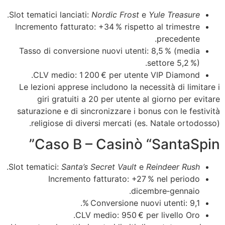
.
Slot tematici lanciati:
Nordic Frost
e
Yule Treasure
Incremento fatturato: +34 % rispetto al trimestre
precedente.
Tasso di conversione nuovi utenti: 8,5 % (media
settore 5,2 %).
CLV medio: 1 200 € per utente VIP Diamond.
Le lezioni apprese includono la necessità di limitare i
giri gratuiti a 20 per utente al giorno per evitare
saturazione e di sincronizzare i bonus con le festività
religiose di diversi mercati (es. Natale ortodosso).
Caso B – Casinò “SantaSpin”
.
Slot tematici:
Santa’s Secret Vault
e
Reindeer Rush
Incremento fatturato: +27 % nel periodo
dicembre‑gennaio.
Conversione nuovi utenti: 9,1 %.
CLV medio: 950 € per livello Oro.