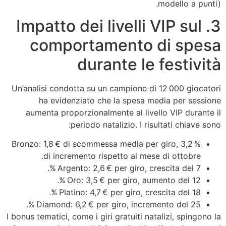
modello a punti).
3. Impatto dei livelli VIP sul
comportamento di spesa
durante le festività
Un’analisi condotta su un campione di 12 000 giocatori
ha evidenziato che la spesa media per sessione
aumenta proporzionalmente al livello VIP durante il
periodo natalizio. I risultati chiave sono:
Bronzo: 1,8 € di scommessa media per giro, 3,2 %
di incremento rispetto al mese di ottobre.
Argento: 2,6 € per giro, crescita del 7 %.
Oro: 3,5 € per giro, aumento del 12 %.
Platino: 4,7 € per giro, crescita del 18 %.
Diamond: 6,2 € per giro, incremento del 25 %.
I bonus tematici, come i giri gratuiti natalizi, spingono la