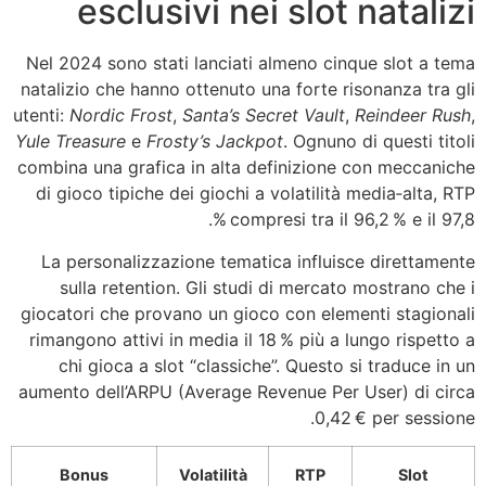
esclusivi nei slot natalizi
Nel 2024 sono stati lanciati almeno cinque slot a tema
natalizio che hanno ottenuto una forte risonanza tra gli
utenti:
Nordic Frost
,
Santa’s Secret Vault
,
Reindeer Rush
,
Yule Treasure
e
Frosty’s Jackpot
. Ognuno di questi titoli
combina una grafica in alta definizione con meccaniche
di gioco tipiche dei giochi a volatilità media‑alta, RTP
compresi tra il 96,2 % e il 97,8 %.
La personalizzazione tematica influisce direttamente
sulla retention. Gli studi di mercato mostrano che i
giocatori che provano un gioco con elementi stagionali
rimangono attivi in media il 18 % più a lungo rispetto a
chi gioca a slot “classiche”. Questo si traduce in un
aumento dell’ARPU (Average Revenue Per User) di circa
0,42 € per sessione.
Bonus
Volatilità
RTP
Slot